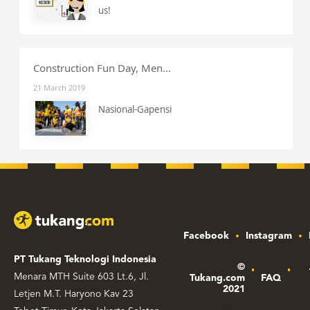
us!
Construction Fun Day, Men...
21 March 2019
Nasional-Gapensi
Facebook
Instagram
PT Tukang Teknologi Indonesia
©
Menara MTH Suite 603 Lt.6, Jl.
Tukang.com
FAQ
2021
Letjen M.T. Haryono Kav 23