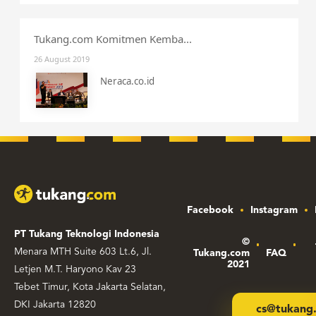
Tukang.com Komitmen Kemba...
26 August 2019
Neraca.co.id
Facebook
Instagram
PT Tukang Teknologi Indonesia
©
Menara MTH Suite 603 Lt.6, Jl.
Tukang.com
FAQ
2021
Letjen M.T. Haryono Kav 23
Tebet Timur, Kota Jakarta Selatan,
DKI Jakarta 12820
cs@tukang