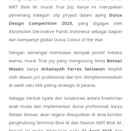
MRT Blok M: mural True Joy. Karya ini merupakan
pemenang kategori city project dalam ajang
Dulux
Design Competition 2025
, yang digagas oleh
AkzoNobel Decorative Paints Indonesia sebagai bagian
dari kampanye global Dulux Colour of the Year.
Dengan semangat membawa dampak positif melalui
warna, mural True Joy yang mengusung tema
Betawi
Mosaic
karya
Arkansyah Farras Setiawan
terpilih
oleh dewan juri profesional dan kini diimplementasikan
di salah satu titik paling strategis di Jakarta.
Sebagai bentuk nyata dari kolaborasi antara kreativitas
anak muda dan implementasi dunia profesional, karya
Betawi Mosaic akan segera diwujudkan di area koridor
penghubung Terminal Blok M dan Stasiun MRT Blok M.
Proyek ini mulai dikerjakan pada
22 April 2025
dan